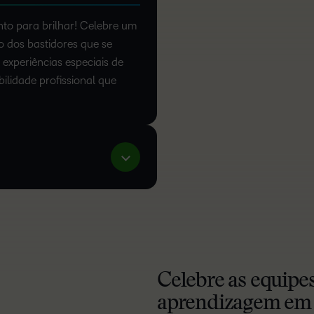
o para brilhar! Celebre um
 dos bastidores que se
 experiências especiais de
bilidade profissional que
Celebre as equipe
aprendizagem em l