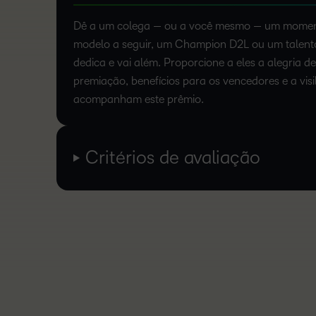
Dê a um colega — ou a você mesmo — um moment
modelo a seguir, um Champion D2L ou um talento
dedica e vai além. Proporcione a eles a alegria de
premiação, benefícios para os vencedores e a visi
acompanham este prêmio.
Critérios de avaliação