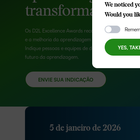
We noticed yo
transformadoras
Would you like
Rememb
Os D2L Excellence Awards reconhecem a inovação, 
e a melhoria da aprendizagem nas comunidades que
YES, TAK
Indique pessoas e equipes de destaque que estão m
futuro da aprendizagem.
ENVIE SUA INDICAÇÃO
5 de janeiro de 2026