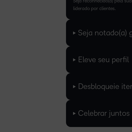
Seja reconhecido(a) pela su
liderado por clientes.
Seja notado(a) 
Eleve seu perfil
Desbloqueie ite
Celebrar juntos