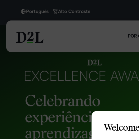
Português
Alto Contraste
English
English (APAC)
POR 
Español (LATAM)
Português
Celebrando
experiências de
Welcome
aprendizagem