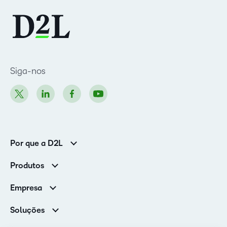
Siga-nos
Por que a D2L
Clientes corporativos
Produtos
Clientes de associações
Brightspace
Empresa
Serviços e suporte
Equipe de liderança
Nuvem Brightspace
Soluções
Contato e unidades
Associações