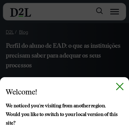
D2L
Blog
Perfil do aluno de EAD: o que as instituições
precisam saber para adequar os seus
processos
ABR 22, 2022
4 MIN DE LEITURA
Welcome!
Entenda qual é o novo perfil do aluno de EAD e como as
instituições podem adequar os seus processos para
We noticed you're visiting from another region.
atender essa demanda.
Would you like to switch to your local version of this
site?