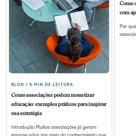
Como a
com ap
Por que
associa
BLOG / 5 MIN DE LEITURA
Como associações podem monetizar
educação: exemplos práticos para inspirar
sua estratégia
Introdução Muitas associações já geram
enorme valor por meio do conhecimento que