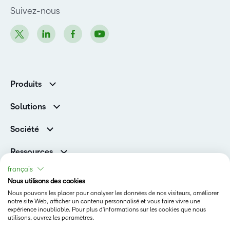
Suivez-nous
Produits
D2L Brightspace
Solutions
Services et assistance
Associations
Société
D2L pour les entreprises
Direction
De la maternelle à la 12e année
Ressources
Carrières
Enseignement supérieur
Versions de produits D2L
français
Fil d’actualité
Organisations de formation
Communauté
Nous utilisons des cookies
Prix et reconnaissances
Nous pouvons les placer pour analyser les données de nos visiteurs, améliorer
Relations avec les investisseurs
Statut
notre site Web, afficher un contenu personnalisé et vous faire vivre une
expérience inoubliable. Pour plus d'informations sur les cookies que nous
Conditions d’utilisation
utilisons, ouvrez les paramètres.