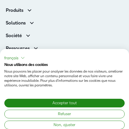
Produits
D2L Brightspace
Solutions
Services et assistance
Associations
Société
D2L pour les entreprises
Direction
De la maternelle à la 12e année
Ressources
Carrières
Enseignement supérieur
Versions de produits D2L
français
Fil d’actualité
Organisations de formation
Communauté
Nous utilisons des cookies
Prix et reconnaissances
Nous pouvons les placer pour analyser les données de nos visiteurs, améliorer
Relations avec les investisseurs
Statut
notre site Web, afficher un contenu personnalisé et vous faire vivre une
expérience inoubliable. Pour plus d'informations sur les cookies que nous
Conditions d’utilisation
utilisons, ouvrez les paramètres.
Politique relative aux témoins
Accepter tout
Copyright © 2026 Copyright D2L Corporation. Tous droits
Refuser
réservés.
Non, ajuster