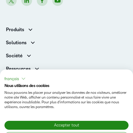
Produits
D2L Brightspace
Solutions
Services et assistance
Associations
Société
D2L pour les entreprises
Direction
De la maternelle à la 12e année
Ressources
Carrières
Enseignement supérieur
Versions de produits D2L
français
Fil d’actualité
Organisations de formation
Communauté
Nous utilisons des cookies
Prix et reconnaissances
Nous pouvons les placer pour analyser les données de nos visiteurs, améliorer
Relations avec les investisseurs
Statut
notre site Web, afficher un contenu personnalisé et vous faire vivre une
expérience inoubliable. Pour plus d'informations sur les cookies que nous
Conditions d’utilisation
utilisons, ouvrez les paramètres.
Politique relative aux témoins
Accepter tout