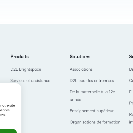
produit
Découvrez comment
D2L
notre feuille de route
Lumi
façonne l'avenir de
l'apprentissage.
D2L
Performance
Produits
Solutions
S
D2L Link
D2L Brightspace
Associations
Di
Services et assistance
D2L pour les entreprises
Ca
De la maternelle à la 12e
Fi
année
Pr
notre site
liable.
Enseignement supérieur
Re
res.
Organisations de formation
in