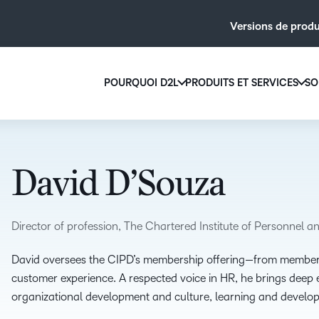
Versions de produ
POURQUOI D2L
PRODUITS ET SERVICES
SO
Pourquoi D2L
D2L Brigh
Nous croyons que tout le monde mérite d
Créez et offrez 
son âge, de ses capacités ou de son lieu d
grande échelle a
David D’Souza
contenu personn
Découvrez pourquoi choisir D2L
Découvrez D2
Director of profession, The Chartered Institute of Personnel
David oversees the CIPD’s membership offering—from member 
LA DIFFÉRENCE D2L
customer experience. A respected voice in HR, he brings deep e
MODULES
organizational development and culture, learning and developm
COMPLÉMEN
Feuille de route du
BRIGHTSP