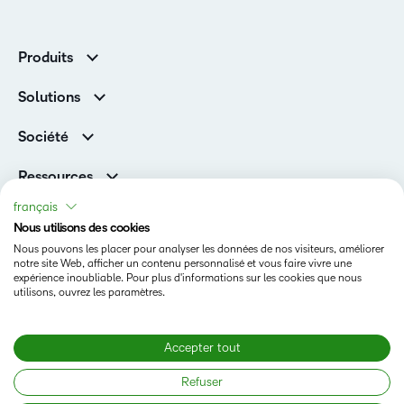
Produits
D2L Brightspace
Solutions
Services et assistance
Associations
Société
D2L pour les entreprises
Direction
De la maternelle à la 12e année
Ressources
Carrières
Enseignement supérieur
Versions de produits D2L
français
Fil d’actualité
Organisations de formation
Communauté
Nous utilisons des cookies
Prix et reconnaissances
Nous pouvons les placer pour analyser les données de nos visiteurs, améliorer
Relations avec les investisseurs
Statut
notre site Web, afficher un contenu personnalisé et vous faire vivre une
expérience inoubliable. Pour plus d'informations sur les cookies que nous
Conditions d’utilisation
utilisons, ouvrez les paramètres.
Politique relative aux témoins
Accepter tout
Copyright © 2026 Copyright D2L Corporation. Tous droits
Refuser
réservés.