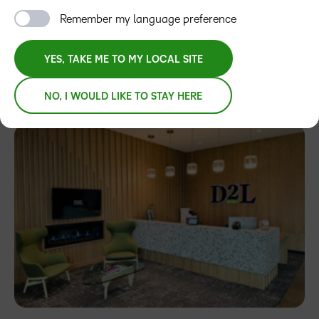
Haldimand Tract, une terre qui a été accordée au
Remember my language preference
Haudenosaunee des Six Nations, qui s’étend sur
10 kilomètres de chaque côté de la rivière Grand, et se
YES, TAKE ME TO MY LOCAL SITE
trouve sur le territoire des Haudenosaunee, Anishinaabe et
des peuples neutres. Nous sommes reconnaissants de
NO, I WOULD LIKE TO STAY HERE
pouvoir vivre et travailler sur ces terres.