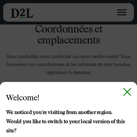
Coordonnées et
emplacements
Vous souhaitez nous contacter ou nous rendre visite? Vous
trouverez nos coordonnées et les adresses de nos bureaux
régionaux ci-dessous.
Amériques
Welcome!
D2L reconnaît qu’une grande partie de notre travail au
Canada a lieu sur des territoires traditionnels, visés par
We noticed you're visiting from another region.
des traités et des territoires non cédés qui abritent de
Would you like to switch to your local version of this
nombreuses Premières Nations, Métis et Inuits. Le siège
site?
social de D2L à Kitchener, en Ontario, se trouve sur la