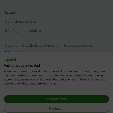
eBooks y guías
D2L para empresas
Webinars
Organizaciones de capacitación
Estado
Eventos
Servicios Para El Cuidado De La Salud
Condiciones de Uso
Comunidad
D2L Página de cookies
Copyright © 2026 D2L Corporation. Todos los derechos
reservados.
español
Valoramos tu privacidad
Podemos utilizarlas para el análisis de los datos de nuestros visitantes, para
mejorar nuestro sitio web, mostrar contenido personalizado y brindarle una
excelente experiencia en el sitio web. Para obtener más información sobre las
cookies que utilizamos, abre los ajustes.
Aceptar todo
Rechazar