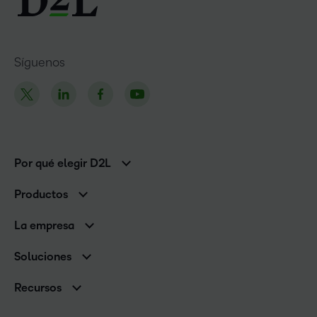
Síguenos
Por qué elegir D2L
Clientes de educación superior
Productos
Clientes corporativos
Brightspace
La empresa
Servicios y asistencia
Equipo de liderazgo
Asistencia
Soluciones
Contactos y ubicaciones
Brightspace Cloud Learning Platform
Asociaciones
Sala de Prensa
Recursos
Educación primaria y secundaria
Llamando a todos los Campeones
Blog
Educación superior