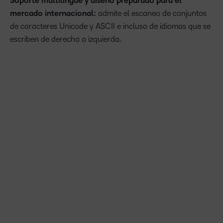
Soporte multilingüe y diseño preparado para el
mercado internacional:
admite el escaneo de conjuntos
de caracteres Unicode y ASCII e incluso de idiomas que se
escriben de derecha a izquierda.
“Creemos que la accesibilidad no se trata solo de una
casilla que hay que marcar verificar el cumplimiento, sino
que es un verdadero compromiso con los estudiantes. D2L
Accessibility+ puede ayudar a las organizaciones a
satisfacer las diversas necesidades de los estudiantes al
combinar la velocidad de la IA con la dedicación de
expertos humanos. Junto con nuestro socio
ansr
source,
estamos ayudando a las instituciones a ofrecer
experiencias de aprendizaje más inclusivas y equitativas
para los estudiantes”.