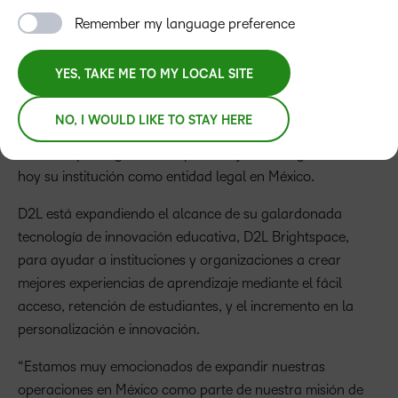
educativas y empresas en México a través de
Remember my language preference
aprendizaje personalizado y flexible
YES, TAKE ME TO MY LOCAL SITE
Comunicado de Prensa
NO, I WOULD LIKE TO STAY HERE
D2L, compañía global de aprendizaje tecnológico, anunció
hoy su institución como entidad legal en México.
D2L está expandiendo el alcance de su galardonada
tecnología de innovación educativa, D2L Brightspace,
para ayudar a instituciones y organizaciones a crear
mejores experiencias de aprendizaje mediante el fácil
acceso, retención de estudiantes, y el incremento en la
personalización e innovación.
“Estamos muy emocionados de expandir nuestras
operaciones en México como parte de nuestra misión de