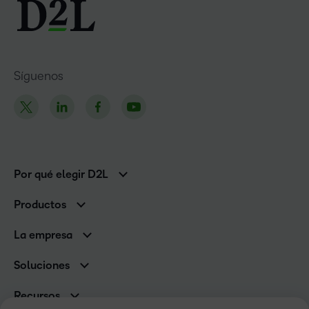
Síguenos
Por qué elegir D2L
Clientes de educación superior
Productos
Clientes corporativos
Brightspace
La empresa
Servicios y asistencia
Equipo de liderazgo
Asistencia
Soluciones
Contactos y ubicaciones
Brightspace Cloud Learning Platform
Asociaciones
Sala de Prensa
Recursos
Educación primaria y secundaria
Llamando a todos los Campeones