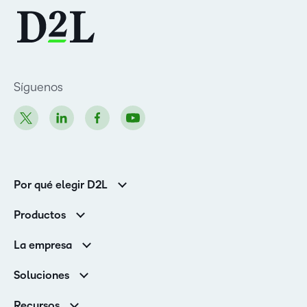
Síguenos
Por qué elegir D2L
Clientes de educación superior
Productos
Clientes corporativos
Brightspace
La empresa
Servicios y asistencia
Equipo de liderazgo
Asistencia
Soluciones
Contactos y ubicaciones
Brightspace Cloud Learning Platform
Asociaciones
Sala de Prensa
Recursos