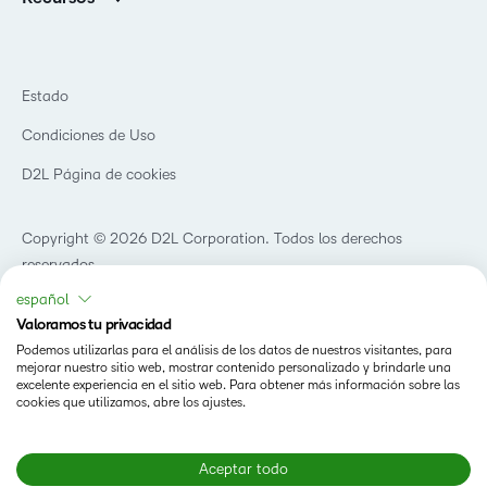
Educación primaria y secundaria
Llamando a todos los Campeones
Blog
Educación superior
eBooks y guías
D2L para empresas
Webinars
Organizaciones de capacitación
Estado
Eventos
Servicios Para El Cuidado De La Salud
Condiciones de Uso
Comunidad
D2L Página de cookies
Copyright © 2026 D2L Corporation. Todos los derechos
reservados.
español
Valoramos tu privacidad
Podemos utilizarlas para el análisis de los datos de nuestros visitantes, para
mejorar nuestro sitio web, mostrar contenido personalizado y brindarle una
excelente experiencia en el sitio web. Para obtener más información sobre las
cookies que utilizamos, abre los ajustes.
Aceptar todo