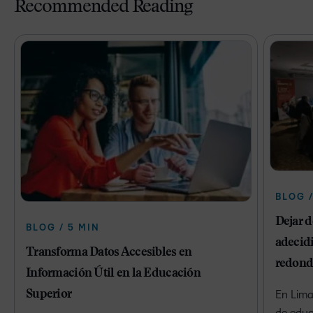
Recommended Reading
BLOG /
Dejar 
BLOG / 5 MIN
adecidi
Transforma Datos Accesibles en
redond
Información Útil en la Educación
Superior
En Lima
de educ