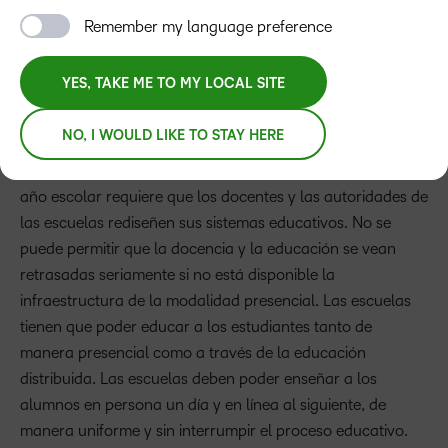
Remember my language preference
YES, TAKE ME TO MY LOCAL SITE
NO, I WOULD LIKE TO STAY HERE
Enfrentar los desafíos de enseñanza y de acceso en este
año escolar requiere que los docentes y las autoridades de
las escuelas rediseñen sus sistemas educativos. No se
puede permitir que la docencia y la educación se vean
retrasadas seriamente si no está disponible la
infraestructura de la modalidad presencial. Las escuelas
tienen que poder educar a los estudiantes tanto de
manera presencial como a través de la educación
distribuida. Las escuelas deben poder enseñar a los
alumnos en persona un día y en línea al siguiente, de
manera uniforme y sin interrumpir el proceso educativo.