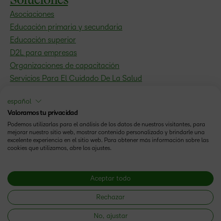
Soluciones
Asociaciones
Educación primaria y secundaria
Educación superior
D2L para empresas
Organizaciones de capacitación
Servicios Para El Cuidado De La Salud
Recursos
español
Blog
Valoramos tu privacidad
Podemos utilizarlas para el análisis de los datos de nuestros visitantes, para
eBooks y guías
mejorar nuestro sitio web, mostrar contenido personalizado y brindarle una
Webinars
excelente experiencia en el sitio web. Para obtener más información sobre las
cookies que utilizamos, abre los ajustes.
Eventos
Comunidad
Copyright © 2026 D2L Corporation. Todos los derechos
Aceptar todo
reservados.
Rechazar
Estado
Condiciones de Uso
No, ajustar