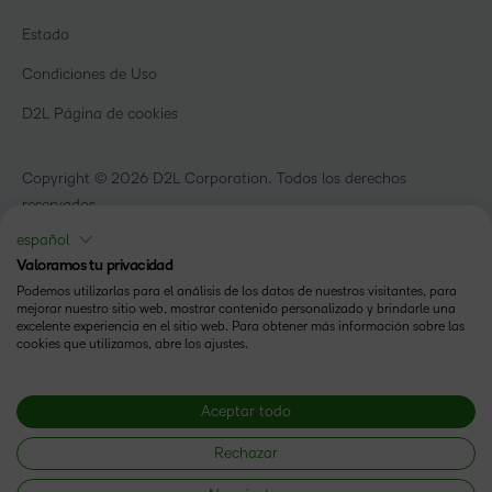
D2L para empresas
Webinars
Organizaciones de capacitación
Estado
Eventos
Servicios Para El Cuidado De La Salud
Condiciones de Uso
Comunidad
D2L Página de cookies
Copyright © 2026 D2L Corporation. Todos los derechos
reservados.
español
Valoramos tu privacidad
Podemos utilizarlas para el análisis de los datos de nuestros visitantes, para
mejorar nuestro sitio web, mostrar contenido personalizado y brindarle una
excelente experiencia en el sitio web. Para obtener más información sobre las
cookies que utilizamos, abre los ajustes.
Aceptar todo
Rechazar