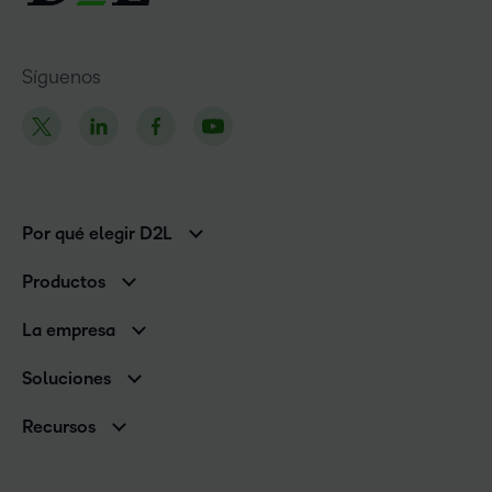
Síguenos
Por qué elegir D2L
Clientes de educación superior
Productos
Clientes corporativos
Brightspace
La empresa
Servicios y asistencia
Equipo de liderazgo
Asistencia
Soluciones
Contactos y ubicaciones
Brightspace Cloud Learning Platform
Asociaciones
Sala de Prensa
Recursos
Educación primaria y secundaria
Llamando a todos los Campeones
Blog
Educación superior
eBooks y guías