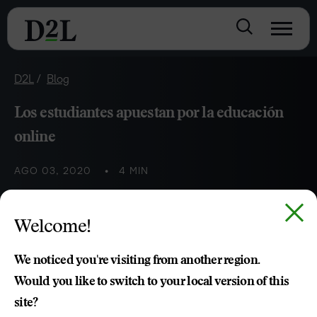
D2L
Blog
Los estudiantes apuestan por la educación
online
AGO 03, 2020
4 MIN
Una tendencia que no deja de crecer desde hace dos
Welcome!
décadas
We noticed you're visiting from another region.
Would you like to switch to your local version of this
Israel Rosales
site?