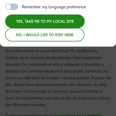
Remember my language preference
YES, TAKE ME TO MY LOCAL SITE
NO, I WOULD LIKE TO STAY HERE
El confinamiento a causa del Covid-19, modificó los
hábitos de la mayoría de estudiantes. Esta inesperada
situación ha trastocado el año y obligado a docentes a
efectuar los cambios necesarios para poder continuar los
cursos académicos de la mejor manera posible. A pesar de
ello, desde hace aproximadamente dos décadas, no deja
de crecer el porcentaje de alumnos que se muestran a
favor de implementar una educación en línea para realizar
sus diferentes estudios.
Como reconocen multitud de
expertos en la materia
,