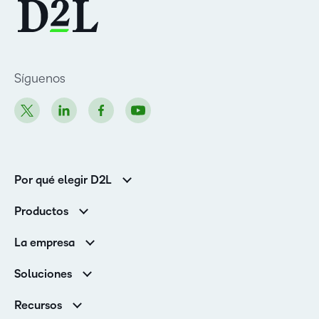
Síguenos
Por qué elegir D2L
Clientes de educación superior
Productos
Clientes corporativos
Brightspace
La empresa
Servicios y asistencia
Equipo de liderazgo
Asistencia
Soluciones
Contactos y ubicaciones
Brightspace Cloud Learning Platform
Asociaciones
Sala de Prensa
Recursos
Educación primaria y secundaria
Llamando a todos los Campeones