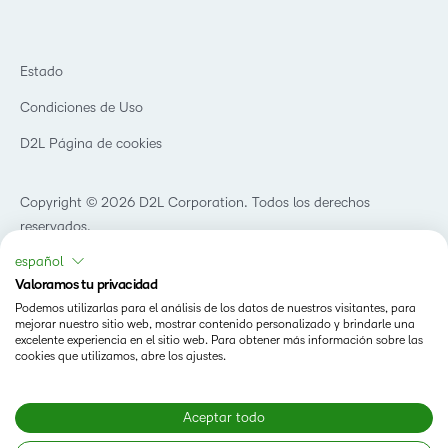
Blog
Educación superior
eBooks y guías
D2L para empresas
Webinars
Organizaciones de capacitación
Estado
Eventos
Servicios Para El Cuidado De La Salud
Condiciones de Uso
Comunidad
D2L Página de cookies
Copyright © 2026 D2L Corporation. Todos los derechos
reservados.
español
Valoramos tu privacidad
Podemos utilizarlas para el análisis de los datos de nuestros visitantes, para
mejorar nuestro sitio web, mostrar contenido personalizado y brindarle una
excelente experiencia en el sitio web. Para obtener más información sobre las
cookies que utilizamos, abre los ajustes.
Aceptar todo