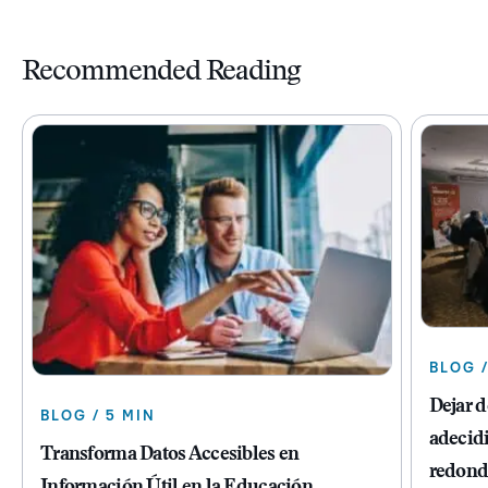
Recommended Reading
BLOG /
Dejar 
BLOG / 5 MIN
adecidi
Transforma Datos Accesibles en
redond
Información Útil en la Educación