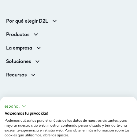
Por qué elegir D2L
Clientes de educación superior
Productos
Clientes corporativos
Brightspace
La empresa
Servicios y asistencia
Equipo de liderazgo
Asistencia
Soluciones
Contactos y ubicaciones
Brightspace Cloud Learning Platform
Asociaciones
Sala de Prensa
Recursos
Educación primaria y secundaria
Llamando a todos los Campeones
Blog
Educación superior
eBooks y guías
D2L para empresas
Webinars
Organizaciones de capacitación
Estado
español
Eventos
Servicios Para El Cuidado De La Salud
Valoramos tu privacidad
Condiciones de Uso
Comunidad
Podemos utilizarlas para el análisis de los datos de nuestros visitantes, para
D2L Página de cookies
mejorar nuestro sitio web, mostrar contenido personalizado y brindarle una
excelente experiencia en el sitio web. Para obtener más información sobre las
cookies que utilizamos, abre los ajustes.