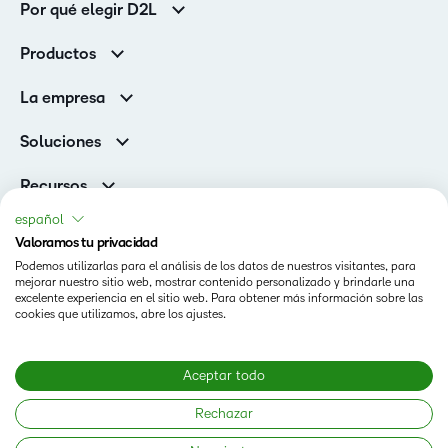
Por qué elegir D2L
Clientes de educación superior
Productos
Clientes corporativos
Brightspace
La empresa
Servicios y asistencia
Equipo de liderazgo
Asistencia
Soluciones
Contactos y ubicaciones
Brightspace Cloud Learning Platform
Asociaciones
Sala de Prensa
Recursos
Educación primaria y secundaria
Llamando a todos los Campeones
Blog
español
Educación superior
eBooks y guías
Valoramos tu privacidad
D2L para empresas
Webinars
Podemos utilizarlas para el análisis de los datos de nuestros visitantes, para
Organizaciones de capacitación
Estado
mejorar nuestro sitio web, mostrar contenido personalizado y brindarle una
Eventos
Servicios Para El Cuidado De La Salud
excelente experiencia en el sitio web. Para obtener más información sobre las
Condiciones de Uso
cookies que utilizamos, abre los ajustes.
Comunidad
D2L Página de cookies
Aceptar todo
Copyright © 2026 D2L Corporation. Todos los derechos
Rechazar
reservados.