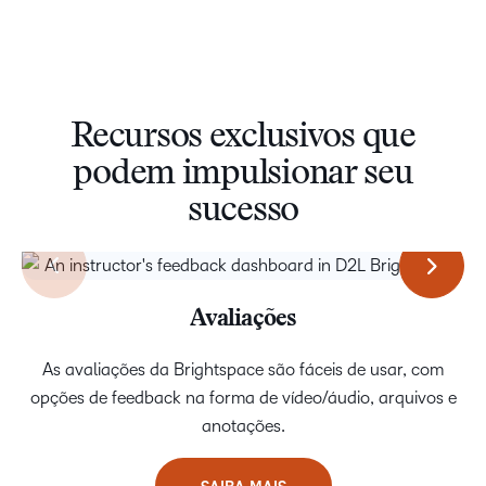
Recursos exclusivos que
podem impulsionar seu
sucesso
Vídeo em todos os lugares
Avaliações
As avaliações da Brightspace são fáceis de usar, com
Use vídeo em comunicados, atividades, discussões,
opções de feedback na forma de vídeo/áudio, arquivos e
feedback e conteúdo de cursos. A Brightspace
disponibiliza aos professores funcionalidades integradas
anotações.
de gravação, legendagem automática, edição e gestão da
biblioteca de vídeos.