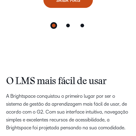
SAIBA MAIS
SAIBA MAIS
Monitoramento do progresso
Gere relatórios de cursos em tempo real, aproveite
informações contextuais sobre o status de atividades e
acompanhe seus alunos sem ter que ficar navegando pela
plataforma.
SAIBA MAIS
O LMS mais fácil de usar
A Brightspace conquistou o primeiro lugar por ser o
sistema de gestão da aprendizagem mais fácil de usar, de
acordo com o G2. Com sua interface intuitiva, navegação
simples e excelentes recursos de acessibilidade, a
Brightspace foi projetada pensando na sua comodidade.