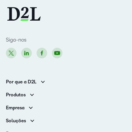
Siga-nos
Por que a D2L
Clientes corporativos
Produtos
Clientes de associações
Brightspace
Empresa
Serviços e suporte
Equipe de liderança
Nuvem Brightspace
Soluções
Contato e unidades
Associações
Notícias