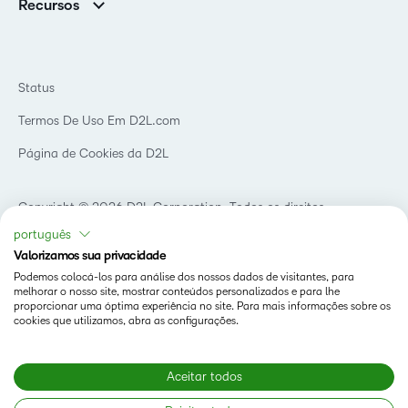
Recursos
Educação básica
Chamada para todos os Campeões!
Blog
Ensino superior
eBooks e guias
D2L para Empresas
Webinars
Instituições de capacitação
Status
Eventos
Serviços de saúde
Termos De Uso Em D2L.com
Comunidade
Página de Cookies da D2L
Copyright © 2026 D2L Corporation. Todos os direitos
reservados.
português
Valorizamos sua privacidade
Podemos colocá-los para análise dos nossos dados de visitantes, para
melhorar o nosso site, mostrar conteúdos personalizados e para lhe
proporcionar uma óptima experiência no site. Para mais informações sobre os
cookies que utilizamos, abra as configurações.
Aceitar todos