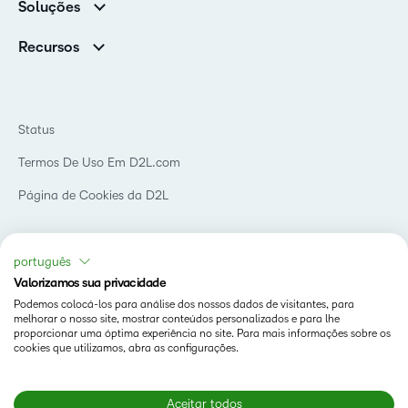
Soluções
Contato e unidades
Associações
Notícias
Recursos
Educação básica
Chamada para todos os Campeões!
Blog
Ensino superior
eBooks e guias
D2L para Empresas
Webinars
Instituições de capacitação
Status
Eventos
Serviços de saúde
Termos De Uso Em D2L.com
Comunidade
Página de Cookies da D2L
Copyright © 2026 D2L Corporation. Todos os direitos
português
reservados.
Valorizamos sua privacidade
Podemos colocá-los para análise dos nossos dados de visitantes, para
melhorar o nosso site, mostrar conteúdos personalizados e para lhe
proporcionar uma óptima experiência no site. Para mais informações sobre os
cookies que utilizamos, abra as configurações.
Aceitar todos