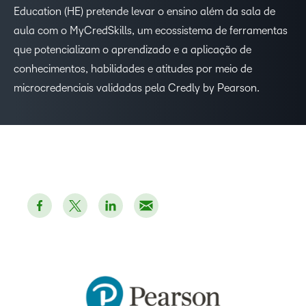
Education (HE) pretende levar o ensino além da sala de
aula com o MyCredSkills, um ecossistema de ferramentas
que potencializam o aprendizado e a aplicação de
conhecimentos, habilidades e atitudes por meio de
microcredenciais validadas pela Credly by Pearson.