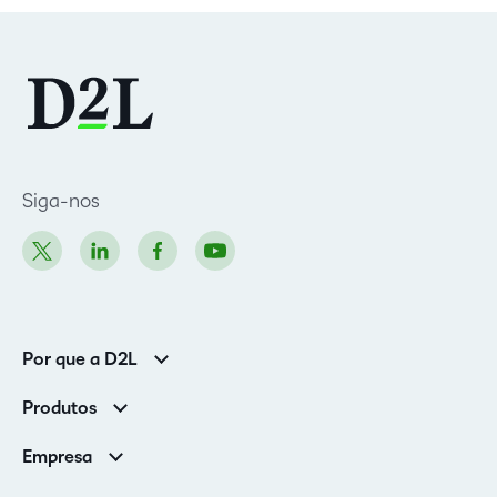
Siga-nos
Por que a D2L
Clientes corporativos
Produtos
Clientes de associações
Brightspace
Empresa
Serviços e suporte
Equipe de liderança
Nuvem Brightspace