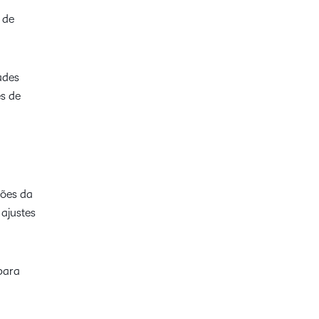
 de
ades
es de
ções da
 ajustes
para