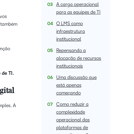
A carga operacional
para as equipes de TI
ovos
O LMS como
, também
infraestrutura
institucional
enção
Repensando a
alocação de recursos
institucionais
 de TI.
Uma discussão que
está apenas
gital
começando
Como reduzir a
mples. A
complexidade
operacional das
plataformas de