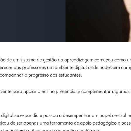
Foco do produt
Alca
Nossos clientes
D2L Lumi
Creator+
Instituições de
parc
Saiba como estabe
Alcance o sucesso com um
Capacitação
de c
parcerias com nosso
parceiro de aprendizagem de
para desenvolver a
Expanda sua
Performance+
Achievement
confiança.
Blo
soluções.
empresa de
capacitação e
Tend
mantenha-se à
D2L Link
rele
frente da
sobr
concorrência.
oção de um sistema de gestão da aprendizagem começou como 
apre
 oferecer aos professores um ambiente digital onde pudessem comp
 acompanhar o progresso dos estudantes.
iciente para apoiar o ensino presencial e complementar algumas i
 digital se expandiu e passou a desempenhar um papel central n
 deixou de ser apenas uma ferramenta de apoio pedagógico e pas
a tecnológica crítica para a operação acadêmica.