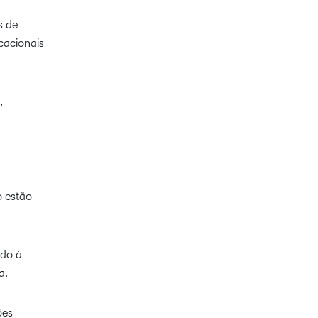
s de
cacionais
,
o estão
ado à
a.
ões