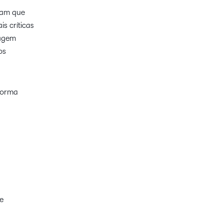
am que
s críticas
zagem
os
aforma
e