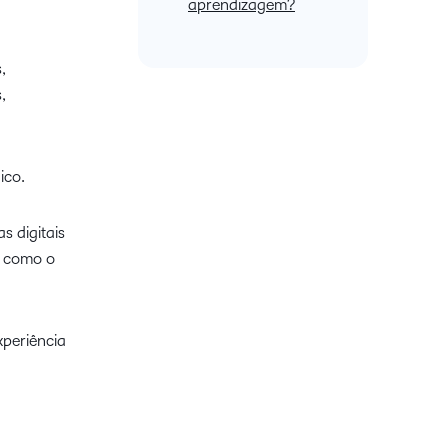
aprendizagem?
,
,
ico.
s digitais
a como o
xperiência