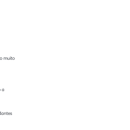
o muito
o a
dantes