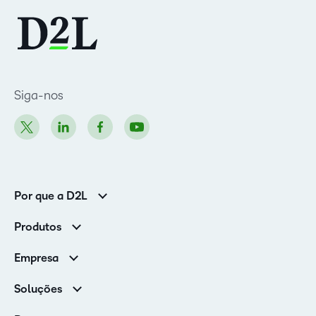
Siga-nos
Por que a D2L
Clientes corporativos
Produtos
Clientes de associações
Brightspace
Empresa
Serviços e suporte
Equipe de liderança
Nuvem Brightspace
Soluções
Contato e unidades
Associações
Notícias