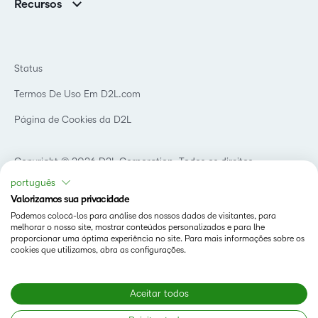
Recursos
Educação básica
Chamada para todos os Campeões!
Blog
Ensino superior
eBooks e guias
D2L para Empresas
Webinars
Instituições de capacitação
Status
Eventos
Serviços de saúde
Termos De Uso Em D2L.com
Comunidade
Página de Cookies da D2L
Copyright © 2026 D2L Corporation. Todos os direitos
reservados.
português
Valorizamos sua privacidade
Podemos colocá-los para análise dos nossos dados de visitantes, para
melhorar o nosso site, mostrar conteúdos personalizados e para lhe
proporcionar uma óptima experiência no site. Para mais informações sobre os
cookies que utilizamos, abra as configurações.
Aceitar todos