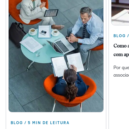
BLOG /
Como a
com ap
Por que
associa
BLOG / 5 MIN DE LEITURA