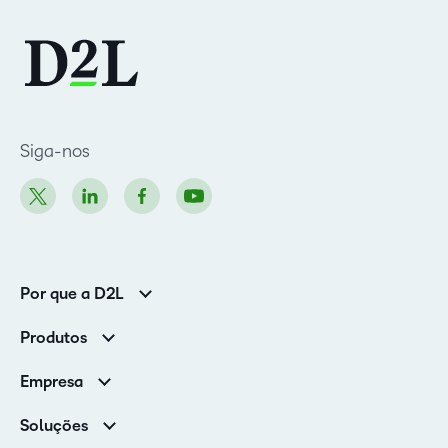
Siga-nos
Por que a D2L
Clientes corporativos
Produtos
Clientes de associações
Brightspace
Empresa
Serviços e suporte
Equipe de liderança
Nuvem Brightspace
Soluções
Contato e unidades