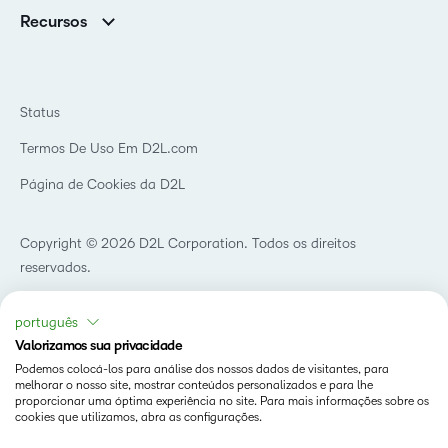
Associações
Notícias
Recursos
Educação básica
Chamada para todos os Campeões!
Blog
Ensino superior
eBooks e guias
D2L para Empresas
Webinars
Instituições de capacitação
Status
Eventos
Serviços de saúde
Termos De Uso Em D2L.com
Comunidade
Página de Cookies da D2L
Copyright © 2026 D2L Corporation. Todos os direitos
reservados.
português
Valorizamos sua privacidade
Podemos colocá-los para análise dos nossos dados de visitantes, para
melhorar o nosso site, mostrar conteúdos personalizados e para lhe
proporcionar uma óptima experiência no site. Para mais informações sobre os
cookies que utilizamos, abra as configurações.