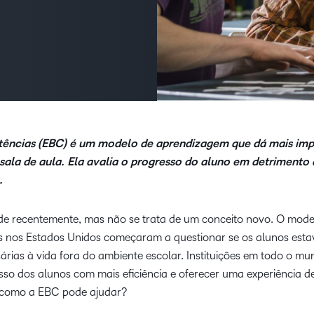
Foco do produt
Alca
Nossos clientes
D2L Lumi
Creator+
Instituições de
parc
Saiba como estabe
Alcance o sucesso com um
Capacitação
de c
parcerias com nosso
parceiro de aprendizagem de
para desenvolver a
Expanda sua
Performance+
Achievement
confiança.
Blo
soluções.
empresa de
capacitação e
Tend
mantenha-se à
D2L Link
rele
frente da
sobr
concorrência.
ncias (EBC) é um modelo de aprendizagem que dá mais imp
apre
sala de aula. Ela avalia o progresso do aluno em detrimento
.
 recentemente, mas não se trata de um conceito novo. O mode
s nos Estados Unidos começaram a questionar se os alunos est
rias à vida fora do ambiente escolar. Instituições em todo o m
so dos alunos com mais eficiência e oferecer uma experiência d
 como a EBC pode ajudar?