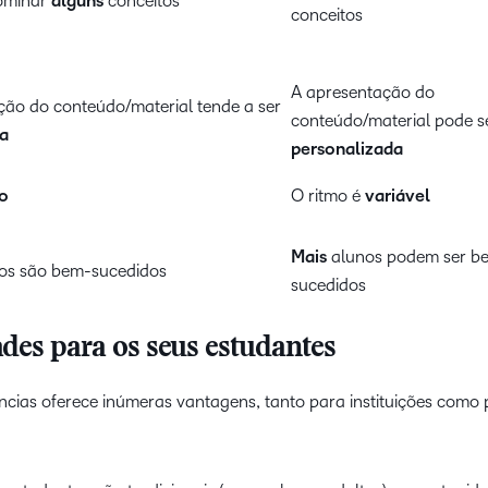
dominar
alguns
conceitos
conceitos
A apresentação do
ção do conteúdo/material tende a ser
conteúdo/material pode s
da
personalizada
xo
O ritmo é
variável
Mais
alunos podem ser b
os são bem-sucedidos
sucedidos
des para os seus estudantes
ias oferece inúmeras vantagens, tanto para instituições como 