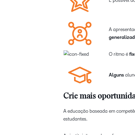
É possível 
A apresenta
generaliza
O ritmo é
fi
Alguns
alun
Crie mais oportunida
A educação baseada em competênc
estudantes.