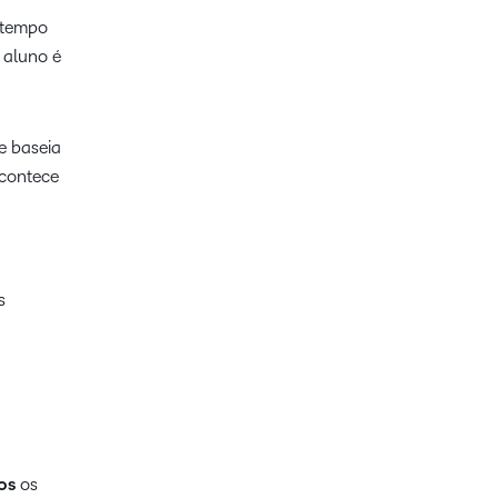
O tempo
 aluno é
e baseia
acontece
s
os
os