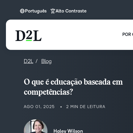
Português
Alto Contraste
English (APAC)
Español (LATAM)
POR 
Português
D2L
Blog
O que é educação baseada em
competências?
AGO 01, 2025
2 MIN DE LEITURA
Haley Wilson