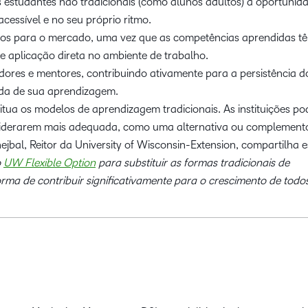
s estudantes não tradicionais (como alunos adultos) a oportunid
acessível e no seu próprio ritmo.
os para o mercado, uma vez que as competências aprendidas tê
e aplicação direta no ambiente de trabalho.
ores e mentores, contribuindo ativamente para a persistência d
da de sua aprendizagem.
tua os modelos de aprendizagem tradicionais. As instituições p
iderarem mais adequada, como uma alternativa ou complement
jbal, Reitor da University of Wisconsin-Extension, compartilha e
o
UW Flexible Option
para substituir as formas tradicionais de
ma de contribuir significativamente para o crescimento de todos