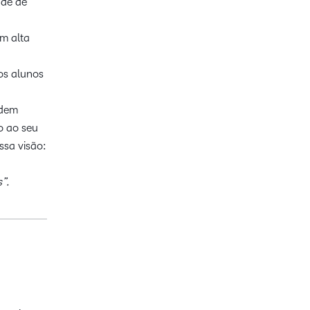
ade de
m alta
os alunos
odem
o ao seu
ssa visão:
”.