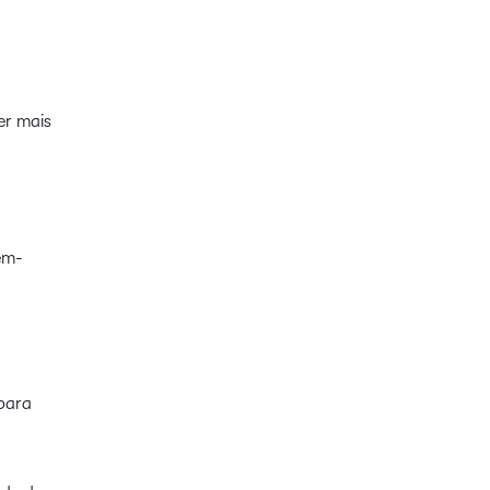
er mais
em-
para