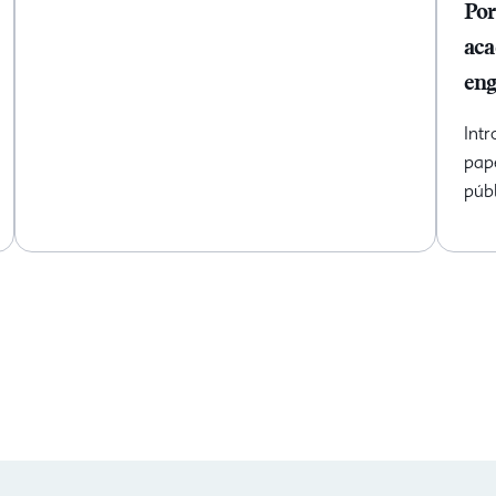
Por
aca
eng
Int
pap
púb