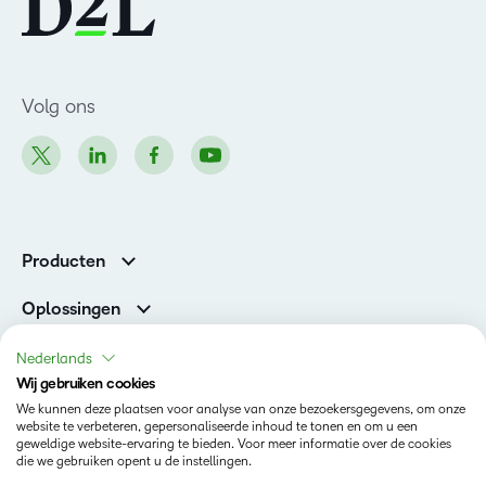
Volg ons
Producten
Brightspace
Oplossingen
Diensten en ondersteuning
Newsroom
Nederlands
Investor Relations
Wij gebruiken cookies
Toestand
We kunnen deze plaatsen voor analyse van onze bezoekersgegevens, om onze
website te verbeteren, gepersonaliseerde inhoud te tonen en om u een
geweldige website-ervaring te bieden. Voor meer informatie over de cookies
Privacy op D2L.com
die we gebruiken opent u de instellingen.
Terms of Use