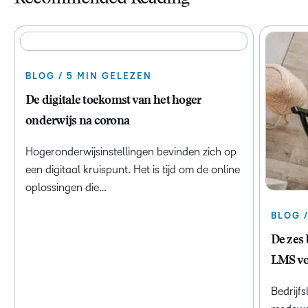
BLOG / 5 MIN GELEZEN
De digitale toekomst van het hoger
onderwijs na corona
Hogeronderwijsinstellingen bevinden zich op
een digitaal kruispunt. Het is tijd om de online
oplossingen die…
BLOG 
De zes 
LMS vo
Bedrijf