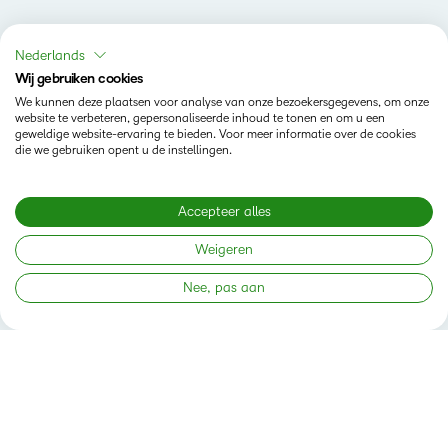
Volg ons
Nederlands
Wij gebruiken cookies
We kunnen deze plaatsen voor analyse van onze bezoekersgegevens, om onze
website te verbeteren, gepersonaliseerde inhoud te tonen en om u een
geweldige website-ervaring te bieden. Voor meer informatie over de cookies
die we gebruiken opent u de instellingen.
Producten
Accepteer alles
Brightspace
Oplossingen
Weigeren
Diensten en ondersteuning
Newsroom
Nee, pas aan
Investor Relations
Toestand
Privacy op D2L.com
Terms of Use
Cookies Policy