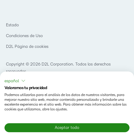
Educación primaria y secundaria
Llamando a todos los Campeones
Blog
Educación superior
eBooks y guías
D2L para empresas
Webinars
Organizaciones de capacitación
Estado
Eventos
Servicios Para El Cuidado De La Salud
Condiciones de Uso
Comunidad
D2L Página de cookies
Copyright © 2026 D2L Corporation. Todos los derechos
reservados.
español
Valoramos tu privacidad
Podemos utilizarlas para el análisis de los datos de nuestros visitantes, para
mejorar nuestro sitio web, mostrar contenido personalizado y brindarle una
excelente experiencia en el sitio web. Para obtener más información sobre las
cookies que utilizamos, abre los ajustes.
Aceptar todo