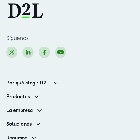
Síguenos
Por qué elegir D2L
Clientes de educación superior
Productos
Clientes corporativos
Brightspace
La empresa
Servicios y asistencia
Equipo de liderazgo
Asistencia
Soluciones
Contactos y ubicaciones
Brightspace Cloud Learning Platform
Asociaciones
Sala de Prensa
Recursos