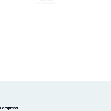
celebran la
innovación y la
excelencia en el
aprendizaje de
D2L.
a empresa