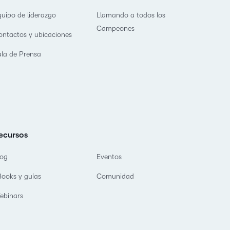
quipo de liderazgo
Llamando a todos los
Campeones
ontactos y ubicaciones
ala de Prensa
ecursos
log
Eventos
Books y guías
Comunidad
ebinars