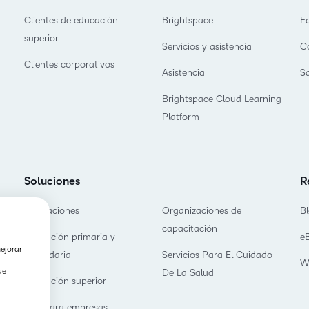
Clientes de educación
Brightspace
E
superior
Servicios y asistencia
C
Clientes corporativos
Asistencia
S
Brightspace Cloud Learning
Platform
Soluciones
R
Asociaciones
Organizaciones de
B
capacitación
Educación primaria y
e
mejorar
secundaria
Servicios Para El Cuidado
W
ue
De La Salud
Educación superior
D2L para empresas