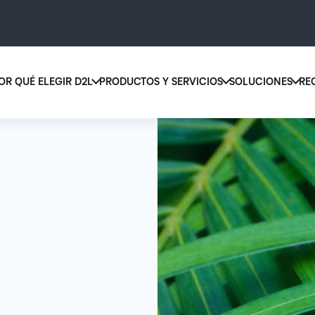
OR QUÉ ELEGIR D2L
PRODUCTOS Y SERVICIOS
SOLUCIONES
RE
D2L 
Por qué elegir D2L
D2L Brightspace
educ
Creemos que todas las personas merecen tener acceso a una educ
Diseñe y brinde experiencias de apr
supe
de alta calidad, más allá de su edad, las capacidades que tengan o 
personalizado a escala con herrami
lugar donde se encuentren.
contenidos adaptados a cada estud
Aumen
canti
Descubra por qué elegir D2L
Explore D2L Brightspace
matri
con u
soluc
apren
LA DIFERENCIA QUE MARCA D2L
COMPLEMENTOS DE D2L
fácil 
BRIGHTSPACE
diseñ