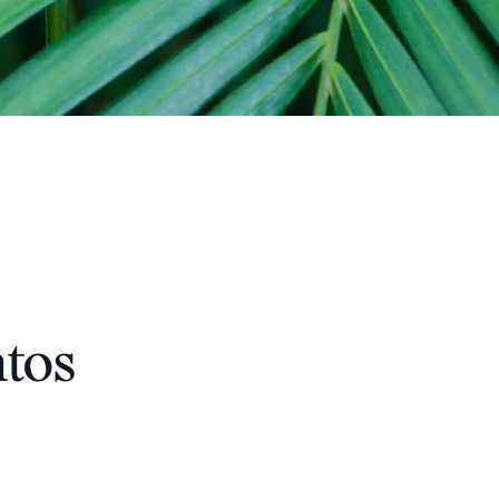
celebran la
innovación y la
excelencia en el
aprendizaje de
D2L.
tos