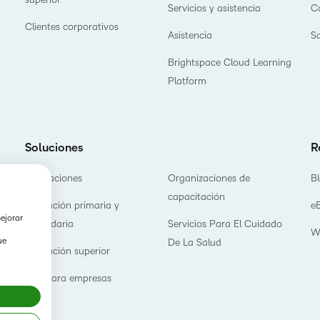
Servicios y asistencia
C
Clientes corporativos
Asistencia
S
Brightspace Cloud Learning
Platform
Soluciones
R
Asociaciones
Organizaciones de
B
capacitación
Educación primaria y
e
mejorar
secundaria
Servicios Para El Cuidado
W
ue
De La Salud
Educación superior
D2L para empresas