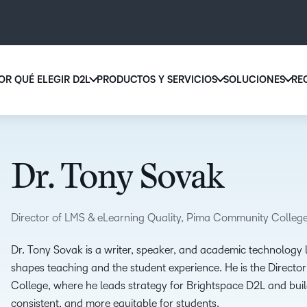
OR QUÉ ELEGIR D2L
PRODUCTOS Y SERVICIOS
SOLUCIONES
RE
D2L 
Por qué elegir D2L
D2L Brightspace
educ
Creemos que todas las personas merecen tener acceso a una educ
Diseñe y brinde experiencias de apr
supe
de alta calidad, más allá de su edad, las capacidades que tengan o 
personalizado a escala con herrami
Dr. Tony Sovak
lugar donde se encuentren.
contenidos adaptados a cada estud
Aumen
canti
Descubra por qué elegir D2L
Explore D2L Brightspace
matri
Director of LMS & eLearning Quality, Pima Community Colleg
con u
soluc
Dr. Tony Sovak is a writer, speaker, and academic technology 
apren
shapes teaching and the student experience. He is the Direct
LA DIFERENCIA QUE MARCA D2L
COMPLEMENTOS DE D2L
fácil 
College, where he leads strategy for Brightspace D2L and bui
BRIGHTSPACE
diseñ
consistent, and more equitable for students.