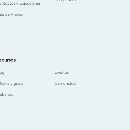
ontactos y ubicaciones
celebran la
innovación y la
ala de Prensa
excelencia en el
aprendizaje de
D2L.
ecursos
log
Eventos
Books y guías
Comunidad
ebinars