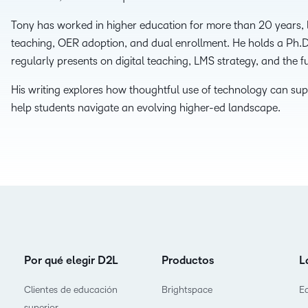
Nuestros clientes
cualq
Enfocados en 
Descubra todo lo que puede
estud
Tony has worked in higher education for more than 20 years, l
D2L Lumi
Creator
Entérese de cóm
lograr con un socio de
teaching, OER adoption, and dual enrollment. He holds a Ph.D
asociamos con lo
aprendizaje con experiencia
regularly presents on digital teaching, LMS strategy, and the fu
crear las mejores
D2L 
comprobada.
Performance+
Achiev
asoc
His writing explores how thoughtful use of technology can sup
Aumen
help students navigate an evolving higher-ed landscape.
D2L Cou
canti
D2L Link
Merchan
inscri
media
exper
apren
alto 
Por qué elegir D2L
Productos
L
Clientes de educación
Brightspace
E
superior