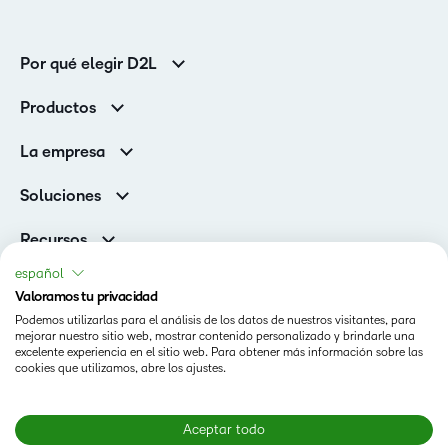
Por qué elegir D2L
Clientes de educación superior
Productos
Clientes corporativos
Brightspace
La empresa
Servicios y asistencia
Equipo de liderazgo
Asistencia
Soluciones
Contactos y ubicaciones
Brightspace Cloud Learning Platform
Asociaciones
Sala de Prensa
Recursos
Educación primaria y secundaria
Llamando a todos los Campeones
Blog
español
Educación superior
eBooks y guías
Valoramos tu privacidad
D2L para empresas
Webinars
Podemos utilizarlas para el análisis de los datos de nuestros visitantes, para
Organizaciones de capacitación
Estado
mejorar nuestro sitio web, mostrar contenido personalizado y brindarle una
Eventos
Servicios Para El Cuidado De La Salud
excelente experiencia en el sitio web. Para obtener más información sobre las
Condiciones de Uso
cookies que utilizamos, abre los ajustes.
Comunidad
D2L Página de cookies
Aceptar todo