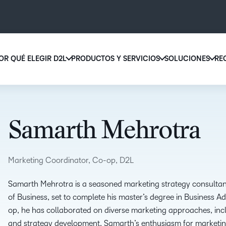
OR QUÉ ELEGIR D2L
PRODUCTOS Y SERVICIOS
SOLUCIONES
RE
D2L 
Por qué elegir D2L
D2L Brightspace
educ
Creemos que todas las personas merecen tener acceso a una educ
Diseñe y brinde experiencias de apr
supe
de alta calidad, más allá de su edad, las capacidades que tengan o 
personalizado a escala con herrami
Samarth Mehrotra
lugar donde se encuentren.
contenidos adaptados a cada estud
Aumen
canti
Descubra por qué elegir D2L
Explore D2L Brightspace
matri
Marketing Coordinator, Co-op, D2L
con u
soluc
Samarth Mehrotra is a seasoned marketing strategy consultan
apren
of Business, set to complete his master’s degree in Business A
LA DIFERENCIA QUE MARCA D2L
COMPLEMENTOS DE D2L
fácil 
op, he has collaborated on diverse marketing approaches, in
BRIGHTSPACE
diseñ
and strategy development. Samarth’s enthusiasm for marketing