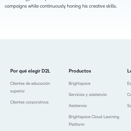
Nuestros clientes
cualq
Enfocados en 
campaigns while continuously honing his creative skills.
Descubra todo lo que puede
estud
D2L Lumi
Creator
Entérese de cóm
lograr con un socio de
asociamos con lo
aprendizaje con experiencia
crear las mejores
D2L 
comprobada.
Performance+
Achiev
asoc
Aumen
D2L Cou
canti
D2L Link
Merchan
inscri
media
Por qué elegir D2L
Productos
L
exper
apren
Clientes de educación
Brightspace
E
alto 
superior
Servicios y asistencia
C
Clientes corporativos
Asistencia
S
Brightspace Cloud Learning
Platform