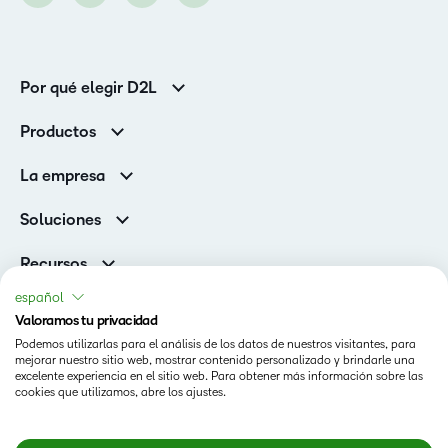
Por qué elegir D2L
Clientes de educación superior
Productos
Clientes corporativos
Brightspace
La empresa
Servicios y asistencia
Equipo de liderazgo
Asistencia
Soluciones
Contactos y ubicaciones
Brightspace Cloud Learning Platform
Asociaciones
Sala de Prensa
Recursos
Educación primaria y secundaria
Llamando a todos los Campeones
Blog
español
Educación superior
eBooks y guías
Valoramos tu privacidad
D2L para empresas
Webinars
Podemos utilizarlas para el análisis de los datos de nuestros visitantes, para
Organizaciones de capacitación
Estado
mejorar nuestro sitio web, mostrar contenido personalizado y brindarle una
Eventos
Servicios Para El Cuidado De La Salud
excelente experiencia en el sitio web. Para obtener más información sobre las
Condiciones de Uso
cookies que utilizamos, abre los ajustes.
Comunidad
D2L Página de cookies