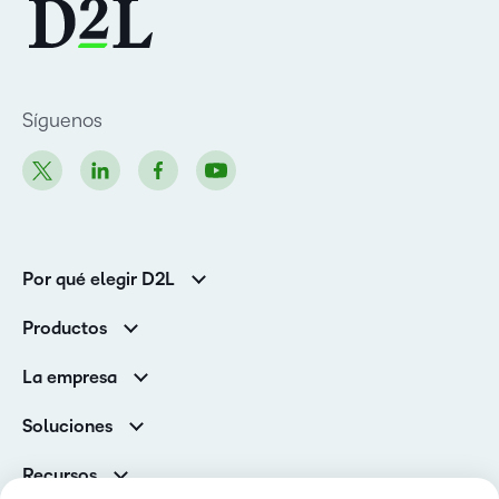
Síguenos
Por qué elegir D2L
Clientes de educación superior
Productos
Clientes corporativos
Brightspace
La empresa
Servicios y asistencia
Equipo de liderazgo
Asistencia
Soluciones
Contactos y ubicaciones
Brightspace Cloud Learning Platform
Asociaciones
Sala de Prensa
Recursos
Educación primaria y secundaria
Llamando a todos los Campeones