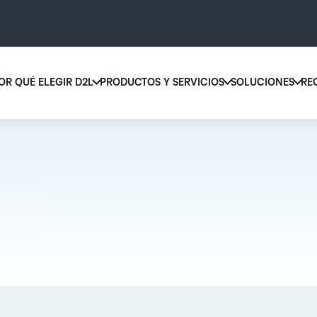
OR QUÉ ELEGIR D2L
PRODUCTOS Y SERVICIOS
SOLUCIONES
RE
D2L 
Por qué elegir D2L
D2L Brightspace
educ
Creemos que todas las personas merecen tener acceso a una educ
Diseñe y brinde experiencias de apr
supe
de alta calidad, más allá de su edad, las capacidades que tengan o 
personalizado a escala con herrami
lugar donde se encuentren.
contenidos adaptados a cada estud
Aumen
canti
Descubra por qué elegir D2L
Explore D2L Brightspace
matri
con u
soluc
apren
LA DIFERENCIA QUE MARCA D2L
COMPLEMENTOS DE D2L
fácil 
BRIGHTSPACE
diseñ