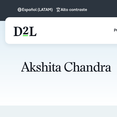
Español (LATAM)
Alto contraste
English (IN)
Español (LATAM)
P
Akshita Chandra