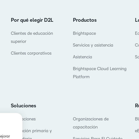
Nuestros clientes
cualq
Enfocados en 
Descubra todo lo que puede
estud
D2L Lumi
Creator
Entérese de cóm
lograr con un socio de
Por qué elegir D2L
Productos
L
asociamos con lo
aprendizaje con experiencia
crear las mejores
D2L 
comprobada.
Clientes de educación
Brightspace
E
Performance+
Achiev
asoc
superior
Servicios y asistencia
C
Aumen
D2L Cou
Clientes corporativos
canti
D2L Link
Asistencia
S
Merchan
inscri
Brightspace Cloud Learning
media
Platform
exper
apren
alto 
Soluciones
R
Asociaciones
Organizaciones de
B
capacitación
Educación primaria y
e
mejorar
secundaria
Servicios Para El Cuidado