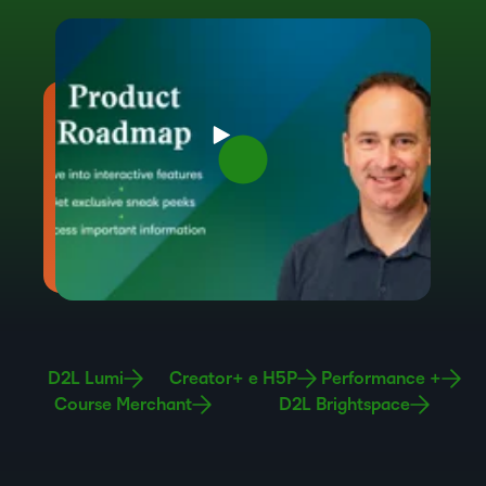
D2L Lumi
Creator+ e H5P
Performance +
Course Merchant
D2L Brightspace