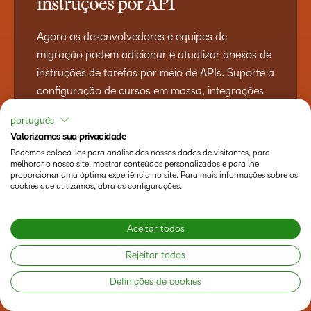
instruções por API
Agora os desenvolvedores e equipes de
migração podem adicionar e atualizar anexos de
instruções de tarefas por meio de APIs. Suporte à
configuração de cursos em massa, integrações
de parceiros e fluxos de trabalho de migração
português
automatizados sem configuração manual na
Valorizamos sua privacidade
interface do Brightspace.
Podemos colocá-los para análise dos nossos dados de visitantes, para
melhorar o nosso site, mostrar conteúdos personalizados e para lhe
proporcionar uma óptima experiência no site. Para mais informações sobre os
cookies que utilizamos, abra as configurações.
Nov – Jan
Aceitar todos
Gerenciamento de idiomas:
Rejeitar todos
suporte a idiomas expandido
Definições de cookies
O Brightspace está adicionando suporte para