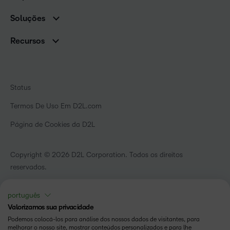
Serviços e suporte
Equipe de liderança
Nuvem Brightspace
Soluções
Contato e unidades
Associações
Notícias
Recursos
Educação básica
Chamada para todos os Campeões!
Blog
Ensino superior
eBooks e guias
D2L para Empresas
Webinars
Instituições de capacitação
Status
Eventos
Serviços de saúde
Termos De Uso Em D2L.com
Comunidade
Página de Cookies da D2L
Copyright © 2026 D2L Corporation. Todos os direitos
reservados.
português
Valorizamos sua privacidade
Podemos colocá-los para análise dos nossos dados de visitantes, para
melhorar o nosso site, mostrar conteúdos personalizados e para lhe