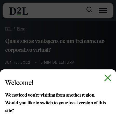
D2L
Blog
Quais são as vantagens de um treinamento
corporativo virtual?
JUN 13, 2022
5 MIN DE LEITURA
Diferentes empresas, de grandes corporações até
Welcome!
universidades, startups e edtechs, já descobriram os
benefícios do treinamento corporativo virtual. E você?
We noticed you're visiting from another region.
Would you like to switch to your local version of this
Tomas Bomfim
site?