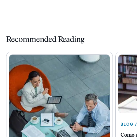
Recommended Reading
BLOG /
Como a