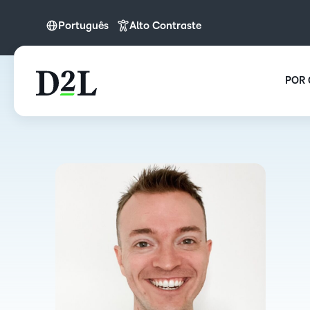
Português
Alto Contraste
English
English (APAC)
POR 
Português