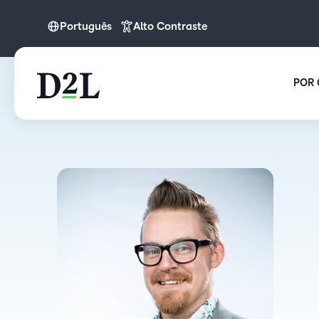
Português
Alto Contraste
English (APAC)
English (Europe)
POR 
Português