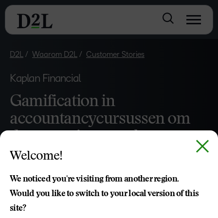
D2L
Waarom D2L
Customer Stories
Kaplan Financial
Gamification in
accountancycursussen om
de prestaties te verbeteren
Welcome!
Kaplan Financial helpt deelnemers om goed te presteren
met boeiende cursuscontent.
We noticed you're visiting from another region.
Would you like to switch to your local version of this
site?