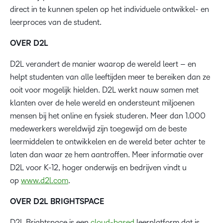
direct in te kunnen spelen op het individuele ontwikkel- en
leerproces van de student.
OVER D2L
D2L verandert de manier waarop de wereld leert – en
helpt studenten van alle leeftijden meer te bereiken dan ze
ooit voor mogelijk hielden. D2L werkt nauw samen met
klanten over de hele wereld en ondersteunt miljoenen
mensen bij het online en fysiek studeren. Meer dan 1.000
medewerkers wereldwijd zijn toegewijd om de beste
leermiddelen te ontwikkelen en de wereld beter achter te
laten dan waar ze hem aantroffen. Meer informatie over
D2L voor K-12, hoger onderwijs en bedrijven vindt u
op
www.d2l.com
.
OVER D2L BRIGHTSPACE
D2L Brightspace is een
cloud-based
leerplatform dat is