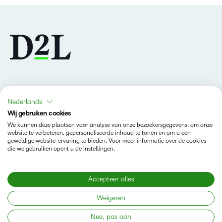
Volg ons
Nederlands
Wij gebruiken cookies
We kunnen deze plaatsen voor analyse van onze bezoekersgegevens, om onze
website te verbeteren, gepersonaliseerde inhoud te tonen en om u een
geweldige website-ervaring te bieden. Voor meer informatie over de cookies
die we gebruiken opent u de instellingen.
Producten
Brightspace
Accepteer alles
Oplossingen
Diensten en ondersteuning
Newsroom
Weigeren
Investor Relations
Nee, pas aan