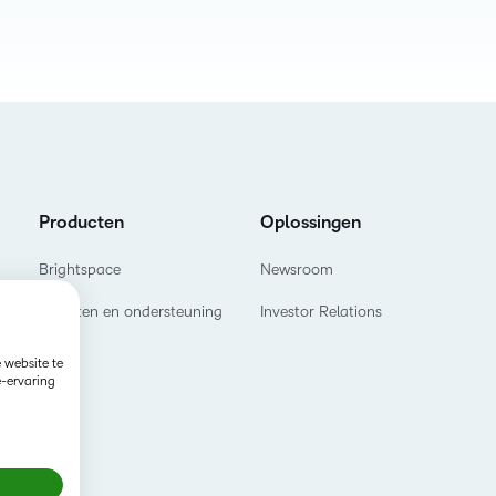
D2L vo
Creator+
Performan
training
Laat uw l
D2L Link
groeien en
concurre
Producten
Oplossingen
Brightspace
Newsroom
Diensten en ondersteuning
Investor Relations
 website te
e-ervaring