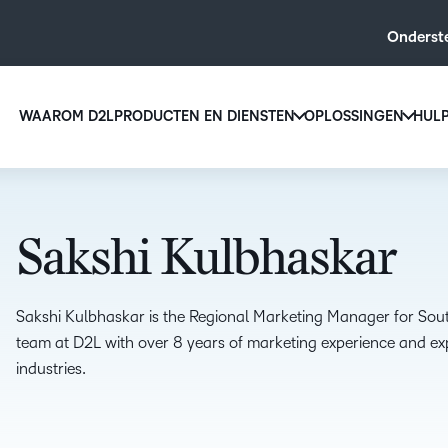
Onderst
WAAROM D2L
PRODUCTEN EN DIENSTEN
OPLOSSINGEN
HUL
D2L voo
D2L Brightspace
onderwi
Creëer en bied gepersonaliseerde learning at s
Verhoog 
tools en aanpasbare content.
Sakshi Kulbhaskar
inschrijv
D2L Brightspace ontdekken
een
gebruiksv
Sakshi Kulbhaskar is the Regional Marketing Manager for Sout
leeroplos
team at D2L with over 8 years of marketing experience and ex
ontworpe
industries.
iedere le
AANVULLINGEN VOOR D2L
BRIGHTSPACE