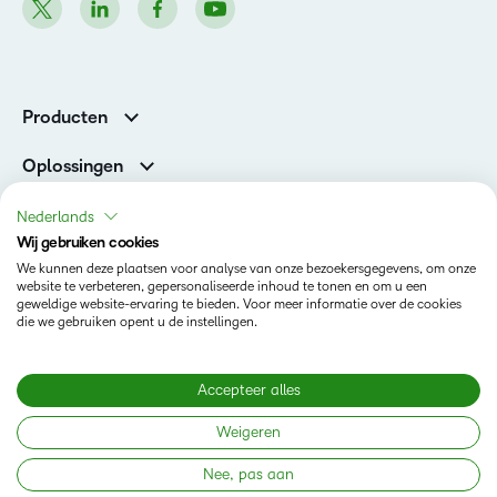
Producten
Brightspace
Oplossingen
Diensten en ondersteuning
Newsroom
Nederlands
Investor Relations
Wij gebruiken cookies
Toestand
We kunnen deze plaatsen voor analyse van onze bezoekersgegevens, om onze
website te verbeteren, gepersonaliseerde inhoud te tonen en om u een
geweldige website-ervaring te bieden. Voor meer informatie over de cookies
Privacy op D2L.com
die we gebruiken opent u de instellingen.
Terms of Use
Cookies Policy
Accepteer alles
Weigeren
Copyright © 2026 D2L Corporation. All rights reserved.
Nee, pas aan