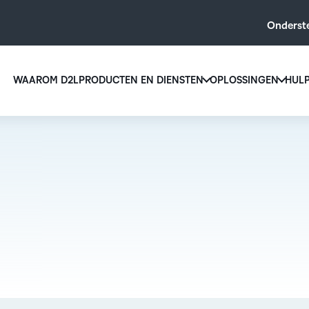
Onderst
WAAROM D2L
PRODUCTEN EN DIENSTEN
OPLOSSINGEN
HUL
D2L voo
D2L Brightspace
onderwi
Creëer en bied gepersonaliseerde learning at s
Verhoog 
tools en aanpasbare content.
inschrijv
D2L Brightspace ontdekken
een
gebruiksv
leeroplos
ontworpe
iedere le
AANVULLINGEN VOOR D2L
BRIGHTSPACE