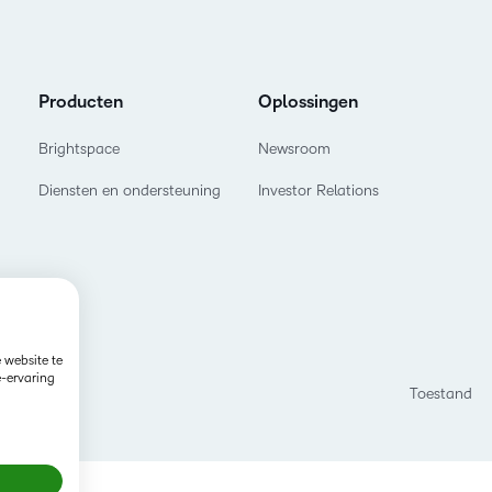
D2L vo
Creator+
Performan
training
Laat uw l
D2L Link
groeien en
Producten
Oplossingen
concurre
Brightspace
Newsroom
Diensten en ondersteuning
Investor Relations
 website te
e-ervaring
Toestand