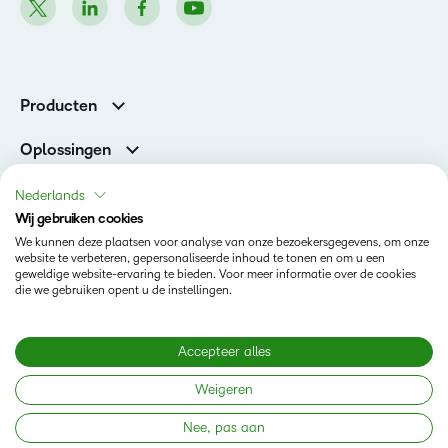
Producten
Brightspace
Oplossingen
Diensten en ondersteuning
Newsroom
Nederlands
Investor Relations
Wij gebruiken cookies
Toestand
We kunnen deze plaatsen voor analyse van onze bezoekersgegevens, om onze
website te verbeteren, gepersonaliseerde inhoud te tonen en om u een
geweldige website-ervaring te bieden. Voor meer informatie over de cookies
Privacy op D2L.com
die we gebruiken opent u de instellingen.
Terms of Use
Cookies Policy
Accepteer alles
Weigeren
Copyright © 2026 D2L Corporation. All rights reserved.
Nee, pas aan