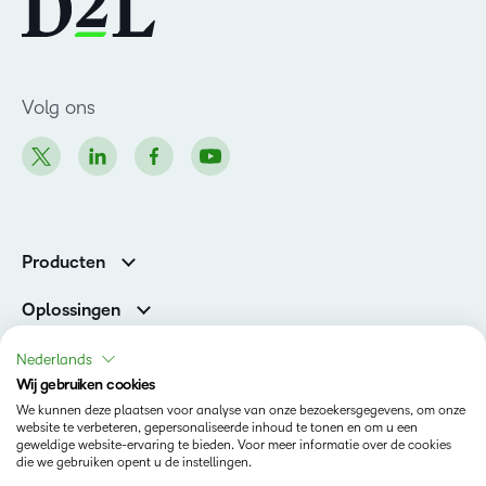
Volg ons
Producten
Brightspace
Oplossingen
Diensten en ondersteuning
Newsroom
Nederlands
Investor Relations
Wij gebruiken cookies
Toestand
We kunnen deze plaatsen voor analyse van onze bezoekersgegevens, om onze
website te verbeteren, gepersonaliseerde inhoud te tonen en om u een
geweldige website-ervaring te bieden. Voor meer informatie over de cookies
Privacy op D2L.com
die we gebruiken opent u de instellingen.