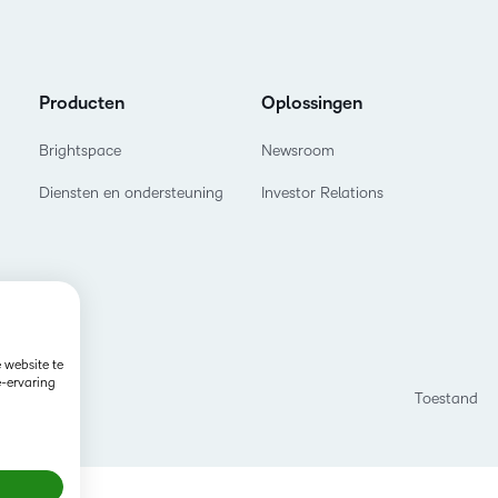
D2L vo
Creator+
Performan
training
Laat uw l
D2L Link
groeien en
Producten
Oplossingen
concurre
Brightspace
Newsroom
Diensten en ondersteuning
Investor Relations
 website te
e-ervaring
Toestand