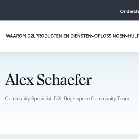
Onderst
WAAROM D2L
PRODUCTEN EN DIENSTEN
OPLOSSINGEN
HUL
D2L voo
D2L Brightspace
onderwi
Creëer en bied gepersonaliseerde learning at s
Verhoog 
tools en aanpasbare content.
Alex Schaefer
inschrijv
D2L Brightspace ontdekken
een
gebruiksv
Community Specialist, D2L Brightspace Community Team
leeroplos
ontworpe
iedere le
AANVULLINGEN VOOR D2L
BRIGHTSPACE