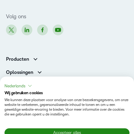
Volg ons
Producten
Brightspace
Oplossingen
Diensten en ondersteuning
Newsroom
Nederlands
Investor Relations
Wij gebruiken cookies
Toestand
We kunnen deze plaatsen voor analyse van onze bezoekersgegevens, om onze
website te verbeteren, gepersonaliseerde inhoud te tonen en om u een
geweldige website-ervaring te bieden. Voor meer informatie over de cookies
Privacy op D2L.com
die we gebruiken opent u de instellingen.
Terms of Use
Cookies Policy
Accepteer alles