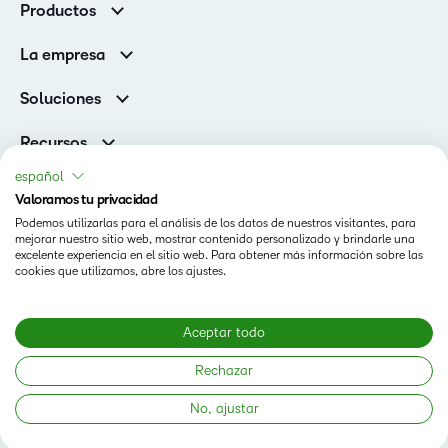
Productos
Clientes corporativos
Brightspace
La empresa
Servicios y asistencia
Equipo de liderazgo
Asistencia
Soluciones
Contactos y ubicaciones
Brightspace Cloud Learning Platform
Asociaciones
Sala de Prensa
Recursos
Educación primaria y secundaria
Llamando a todos los Campeones
Blog
español
Educación superior
eBooks y guías
Valoramos tu privacidad
D2L para empresas
Webinars
Podemos utilizarlas para el análisis de los datos de nuestros visitantes, para
Organizaciones de capacitación
Estado
mejorar nuestro sitio web, mostrar contenido personalizado y brindarle una
Eventos
Servicios Para El Cuidado De La Salud
excelente experiencia en el sitio web. Para obtener más información sobre las
Condiciones de Uso
cookies que utilizamos, abre los ajustes.
Comunidad
D2L Página de cookies
Aceptar todo
Copyright © 2026 D2L Corporation. Todos los derechos
Rechazar
reservados.
No, ajustar